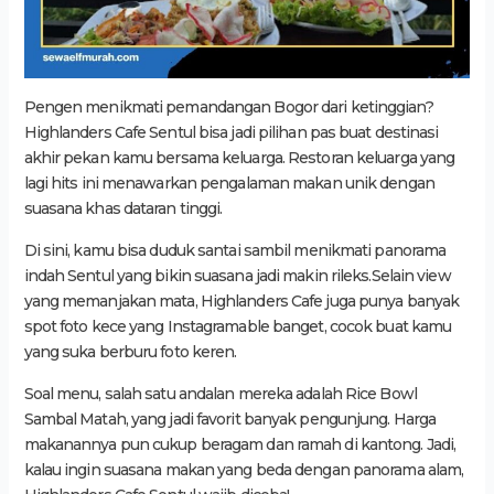
Pengen menikmati pemandangan Bogor dari ketinggian?
Highlanders Cafe Sentul bisa jadi pilihan pas buat destinasi
akhir pekan kamu bersama keluarga. Restoran keluarga yang
lagi hits ini menawarkan pengalaman makan unik dengan
suasana khas dataran tinggi.
Di sini, kamu bisa duduk santai sambil menikmati panorama
indah Sentul yang bikin suasana jadi makin rileks.Selain view
yang memanjakan mata, Highlanders Cafe juga punya banyak
spot foto kece yang Instagramable banget, cocok buat kamu
yang suka berburu foto keren.
Soal menu, salah satu andalan mereka adalah Rice Bowl
Sambal Matah, yang jadi favorit banyak pengunjung. Harga
makanannya pun cukup beragam dan ramah di kantong. Jadi,
kalau ingin suasana makan yang beda dengan panorama alam,