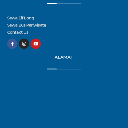
Sewa Elf Long
Sewa Bus Pariwisata
Contact Us
F
I
Y
a
n
o
c
s
u
e
t
t
ALAMAT
b
a
u
o
g
b
o
r
e
k
a
-
m
f