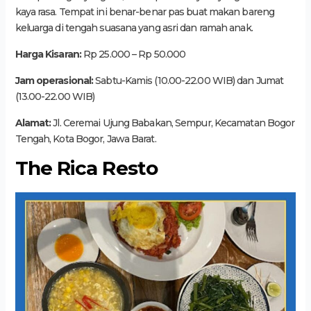
kaya rasa. Tempat ini benar-benar pas buat makan bareng
keluarga di tengah suasana yang asri dan ramah anak.
Harga Kisaran:
Rp 25.000 – Rp 50.000
Jam operasional:
Sabtu-Kamis (10.00-22.00 WIB) dan Jumat
(13.00-22.00 WIB)
Alamat:
Jl. Ceremai Ujung Babakan, Sempur, Kecamatan Bogor
Tengah, Kota Bogor, Jawa Barat.
The Rica Resto