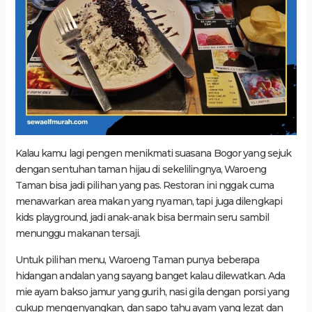
Kalau kamu lagi pengen menikmati suasana Bogor yang sejuk
dengan sentuhan taman hijau di sekelilingnya, Waroeng
Taman bisa jadi pilihan yang pas. Restoran ini nggak cuma
menawarkan area makan yang nyaman, tapi juga dilengkapi
kids playground, jadi anak-anak bisa bermain seru sambil
menunggu makanan tersaji.
Untuk pilihan menu, Waroeng Taman punya beberapa
hidangan andalan yang sayang banget kalau dilewatkan. Ada
mie ayam bakso jamur yang gurih, nasi gila dengan porsi yang
cukup mengenyangkan, dan sapo tahu ayam yang lezat dan