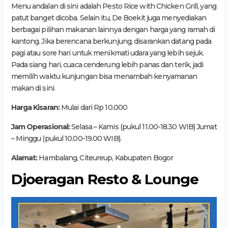
Menu andalan di sini adalah Pesto Rice with Chicken Grill, yang
patut banget dicoba. Selain itu, De Boekit juga menyediakan
berbagai pilihan makanan lainnya dengan harga yang ramah di
kantong. Jika berencana berkunjung, disarankan datang pada
pagi atau sore hari untuk menikmati udara yang lebih sejuk.
Pada siang hari, cuaca cenderung lebih panas dan terik, jadi
memilih waktu kunjungan bisa menambah kenyamanan
makan di sini.
Harga Kisaran:
Mulai dari Rp 10.000
Jam Operasional:
Selasa – Kamis (pukul 11.00-18.30 WIB) Jumat
– Minggu (pukul 10.00-19.00 WIB).
Alamat:
Hambalang, Citeureup, Kabupaten Bogor
Djoeragan Resto & Lounge