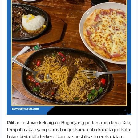
Pilihan restoran keluarga di Bogor yang pertama ada Kedai Kita,
tempat makan yang harus banget kamu coba kalau lagi di kota
hujan. Kedai Kita terkenal karena spesialisasi mereka dalam