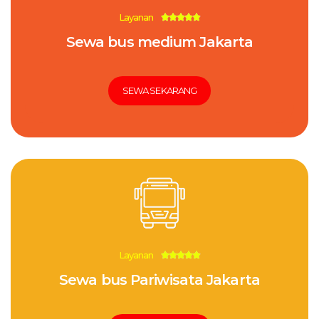
Layanan
5





/
Sewa bus medium Jakarta
5
SEWA SEKARANG
Layanan
5





/
Sewa bus Pariwisata Jakarta
5