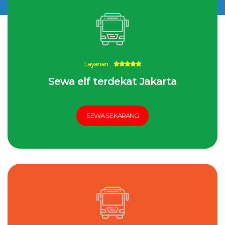
Layanan
5





/
Sewa elf terdekat Jakarta
5
SEWA SEKARANG