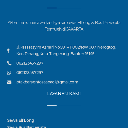
Akbar Trans menawarkan layanan sewa Elf long & Bus Pariwisata
Termurah di JAKARTA
Jl. KH Hasyim Ashari No.58, RT.002/RW.007, Nerogtog,
Kec. Pinang, Kota Tangerang, Banten 15145
082123457297
082123457297
ptakbarsentosaabadi@gmail.com
LAYANAN KAMI
Sewa Elf Long
Sewa Bus Pariwisata