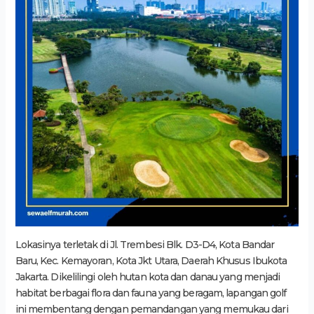
Lokasinya terletak di Jl. Trembesi Blk. D3-D4, Kota Bandar
Baru, Kec. Kemayoran, Kota Jkt Utara, Daerah Khusus Ibukota
Jakarta. Dikelilingi oleh hutan kota dan danau yang menjadi
habitat berbagai flora dan fauna yang beragam, lapangan golf
ini membentang dengan pemandangan yang memukau dari