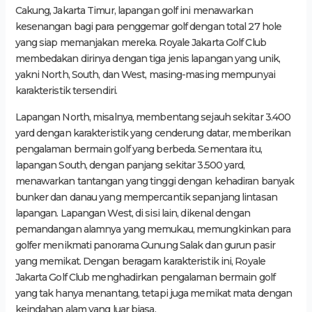
Cakung, Jakarta Timur, lapangan golf ini menawarkan
kesenangan bagi para penggemar golf dengan total 27 hole
yang siap memanjakan mereka. Royale Jakarta Golf Club
membedakan dirinya dengan tiga jenis lapangan yang unik,
yakni North, South, dan West, masing-masing mempunyai
karakteristik tersendiri.
Lapangan North, misalnya, membentang sejauh sekitar 3.400
yard dengan karakteristik yang cenderung datar, memberikan
pengalaman bermain golf yang berbeda. Sementara itu,
lapangan South, dengan panjang sekitar 3.500 yard,
menawarkan tantangan yang tinggi dengan kehadiran banyak
bunker dan danau yang mempercantik sepanjang lintasan
lapangan. Lapangan West, di sisi lain, dikenal dengan
pemandangan alamnya yang memukau, memungkinkan para
golfer menikmati panorama Gunung Salak dan gurun pasir
yang memikat. Dengan beragam karakteristik ini, Royale
Jakarta Golf Club menghadirkan pengalaman bermain golf
yang tak hanya menantang, tetapi juga memikat mata dengan
keindahan alam yang luar biasa.