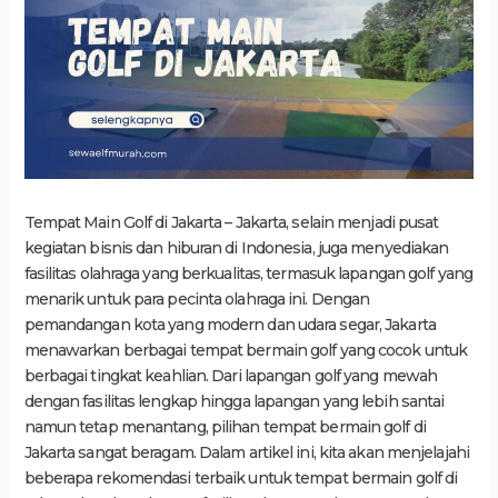
Tempat Main Golf di Jakarta – Jakarta, selain menjadi pusat
kegiatan bisnis dan hiburan di Indonesia, juga menyediakan
fasilitas olahraga yang berkualitas, termasuk lapangan golf yang
menarik untuk para pecinta olahraga ini. Dengan
pemandangan kota yang modern dan udara segar, Jakarta
menawarkan berbagai tempat bermain golf yang cocok untuk
berbagai tingkat keahlian. Dari lapangan golf yang mewah
dengan fasilitas lengkap hingga lapangan yang lebih santai
namun tetap menantang, pilihan tempat bermain golf di
Jakarta sangat beragam. Dalam artikel ini, kita akan menjelajahi
beberapa rekomendasi terbaik untuk tempat bermain golf di