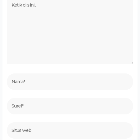
Ketik
di
sini..
Nama*
Surel*
Situs
web