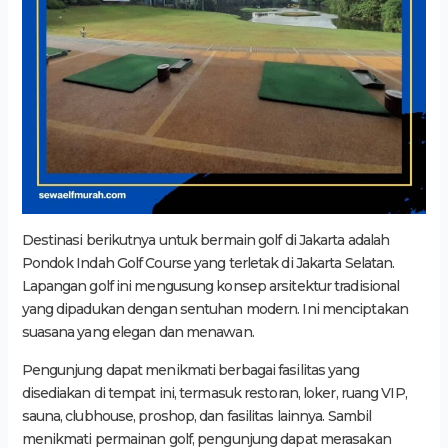
Destinasi berikutnya untuk bermain golf di Jakarta adalah
Pondok Indah Golf Course yang terletak di Jakarta Selatan.
Lapangan golf ini mengusung konsep arsitektur tradisional
yang dipadukan dengan sentuhan modern. Ini menciptakan
suasana yang elegan dan menawan.
Pengunjung dapat menikmati berbagai fasilitas yang
disediakan di tempat ini, termasuk restoran, loker, ruang VIP,
sauna, clubhouse, proshop, dan fasilitas lainnya. Sambil
menikmati permainan golf, pengunjung dapat merasakan