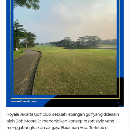
Royale Jakarta Golf Club, sebuah lapangan golf yang didesain
oleh Bob Moore Jr, menonjolkan konsep resort style yang
menggabungkan unsur gaya Barat dan Asia. Terletak di