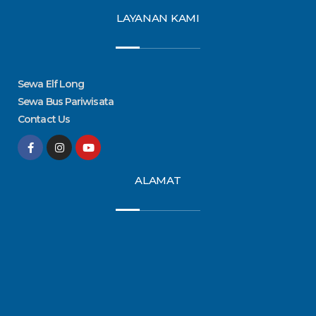
LAYANAN KAMI
Sewa Elf Long
Sewa Bus Pariwisata
Contact Us
F
I
Y
a
n
o
c
s
u
e
t
t
ALAMAT
b
a
u
o
g
b
o
r
e
k
a
-
m
f