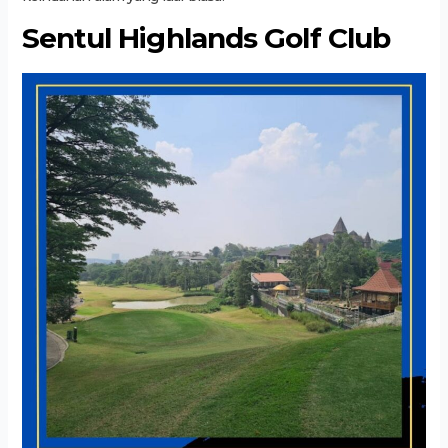
Sentul Highlands Golf Club