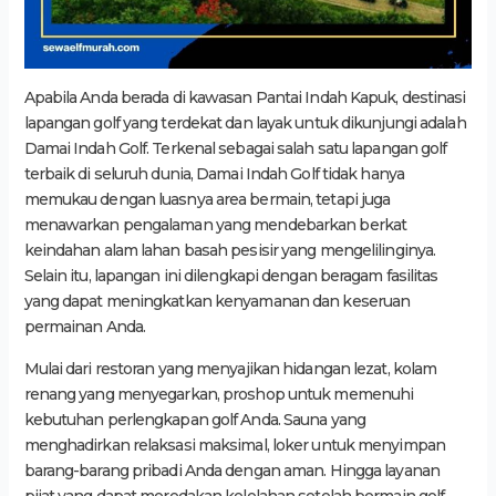
Apabila Anda berada di kawasan Pantai Indah Kapuk, destinasi
lapangan golf yang terdekat dan layak untuk dikunjungi adalah
Damai Indah Golf. Terkenal sebagai salah satu lapangan golf
terbaik di seluruh dunia, Damai Indah Golf tidak hanya
memukau dengan luasnya area bermain, tetapi juga
menawarkan pengalaman yang mendebarkan berkat
keindahan alam lahan basah pesisir yang mengelilinginya.
Selain itu, lapangan ini dilengkapi dengan beragam fasilitas
yang dapat meningkatkan kenyamanan dan keseruan
permainan Anda.
Mulai dari restoran yang menyajikan hidangan lezat, kolam
renang yang menyegarkan, proshop untuk memenuhi
kebutuhan perlengkapan golf Anda. Sauna yang
menghadirkan relaksasi maksimal, loker untuk menyimpan
barang-barang pribadi Anda dengan aman. Hingga layanan
pijat yang dapat meredakan kelelahan setelah bermain golf.