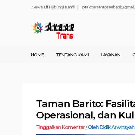
Lewati
Post
Sewa Elf Hubungi Kami!
ptakbarsentosaabadi@gmail
ke
navigation
konten
HOME
TENTANG KAMI
LAYANAN
G
Taman Barito: Fasilit
Operasional, dan Kul
Tinggalkan Komentar
/ Oleh
Didik Arwinsya