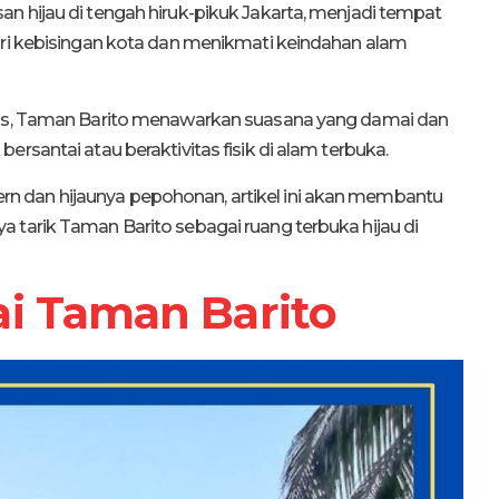
n hijau di tengah hiruk-pikuk Jakarta, menjadi tempat
ari kebisingan kota dan menikmati keindahan alam
giss, Taman Barito menawarkan suasana yang damai dan
rsantai atau beraktivitas fisik di alam terbuka.
 dan hijaunya pepohonan, artikel ini akan membantu
 tarik Taman Barito sebagai ruang terbuka hijau di
i Taman Barito