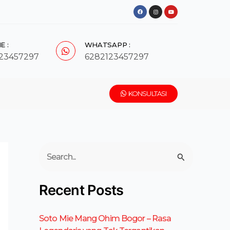
F
I
Y
a
n
o
c
s
u
e
t
t
b
a
u
o
g
b
o
r
e
k
a
E :
WHATSAPP :
m
23457297
6282123457297
KONSULTASI
C
a
r
Recent Posts
i
u
Soto Mie Mang Ohim Bogor – Rasa
n