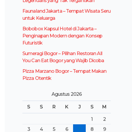
Legendaris yang Tak Tergantikan
t
Faunaland Jakarta – Tempat Wisata Seru
u
untuk Keluarga
k
Bobobox Kapsul Hotel di Jakarta –
:
Penginapan Modern dengan Konsep
Futuristik
Sumeragi Bogor – Pilihan Restoran All
You Can Eat Bogor yang Wajib Dicoba
Pizza Marzano Bogor – Tempat Makan
Pizza Otentik
Agustus 2026
S
S
R
K
J
S
M
1
2
3
4
5
6
7
8
9