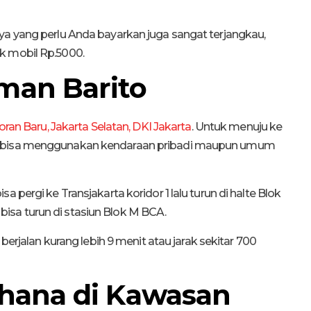
ya yang perlu Anda bayarkan juga sangat terjangkau,
k mobil Rp.5000.
man Barito
oran Baru, Jakarta Selatan, DKI Jakarta
. Untuk menuju ke
da bisa menggunakan kendaraan pribadi maupun umum
 pergi ke Transjakarta koridor 1 lalu turun di halte Blok
sa turun di stasiun Blok M BCA.
 berjalan kurang lebih 9 menit atau jarak sekitar 700
ahana di Kawasan