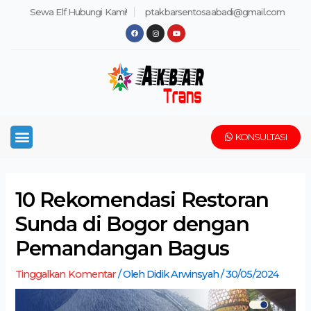
Lewati
Post
Sewa Elf Hubungi Kami!
ptakbarsentosaabadi@gmail.com
ke
navigation
F
I
Y
a
n
o
konten
c
s
u
e
t
t
b
a
u
o
g
b
o
r
e
k
a
m
Menu
KONSULTASI
10 Rekomendasi Restoran
Sunda di Bogor dengan
Pemandangan Bagus
Tinggalkan Komentar
/ Oleh
Didik Arwinsyah
/
30/05/2024