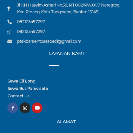
Jl. KH Hasyim Ashari No.58, RT.002/RW.007, Nerogtog,
Kec. Pinang, Kota Tangerang, Banten 15145
082123457297
082123457297
ptakbarsentosaabadi@gmail.com
LAYANAN KAMI
Sewa Elf Long
Sewa Bus Pariwisata
Contact Us
F
I
Y
a
n
o
c
s
u
e
t
t
ALAMAT
b
a
u
o
g
b