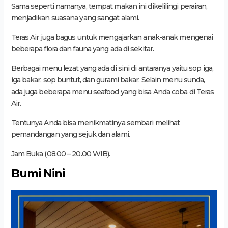
Sama seperti namanya, tempat makan ini dikelilingi perairan,
menjadikan suasana yang sangat alami.
Teras Air juga bagus untuk mengajarkan anak-anak mengenai
beberapa flora dan fauna yang ada di sekitar.
Berbagai menu lezat yang ada di sini di antaranya yaitu sop iga,
iga bakar, sop buntut, dan gurami bakar. Selain menu sunda,
ada juga beberapa menu seafood yang bisa Anda coba di Teras
Air.
Tentunya Anda bisa menikmatinya sembari melihat
pemandangan yang sejuk dan alami.
Jam Buka (08.00 – 20.00 WIB).
Bumi Nini