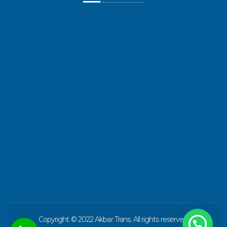
o
r
e
k
a
-
m
f
Copyright © 2022 Akbar Trans. All rights reserved.