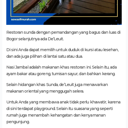
Restoran sunda dengan pemandangan yang bagus dan luas di
Bogor selanjutnya ada De’Leuit.
Di sini Anda dapat memilih untuk duduk di kursi atau lesehan,
dan ada juga pilihan di lantai satu atau dua.
Nasi Jambal adalah makanan khas restoran ini. Selain itu, ada
ayam bakar atau goreng, tumisan sayur, dan bahkan kerang.
Selain hidangan khas Sunda, de’Leuit juga menawarkan
makanan oriental yang menggugah selera.
Untuk Anda yang membawa anak tidak perlu khawatir, karena
di sini terdapat playground. Selain itu suasana yang seperti
rumah juga menambah kehangatan dan kenyamanan
pengunjung.