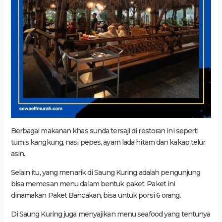
Berbagai makanan khas sunda tersaji di restoran ini seperti
tumis kangkung, nasi pepes, ayam lada hitam dan kakap telur
asin.
Selain itu, yang menarik di Saung Kuring adalah pengunjung
bisa memesan menu dalam bentuk paket. Paket ini
dinamakan Paket Bancakan, bisa untuk porsi 6 orang.
Di Saung Kuring juga menyajikan menu seafood yang tentunya