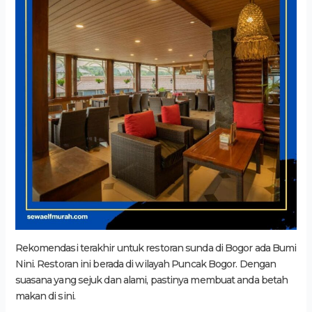
Rekomendasi terakhir untuk restoran sunda di Bogor ada Bumi
Nini. Restoran ini berada di wilayah Puncak Bogor. Dengan
suasana yang sejuk dan alami, pastinya membuat anda betah
makan di sini.