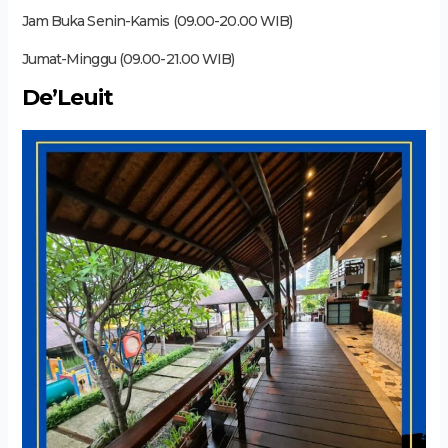
Jam Buka Senin-Kamis (09.00-20.00 WIB)
Jumat-Minggu (09.00-21.00 WIB)
De’Leuit