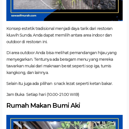
Konsep estetik tradisional menjadi daya tarik dari restoran
kluwih Sunda. Anda dapat memilih antara area indoor dan
outdoor di restoran ini.
Di area outdoor Anda bisa melihat pemandangan hijau yang
menyegarkan. Tentunya ada beragam menu yang mereka
tawarkan mulai dari maknaan berat seperti sop iga, tumis
kangkong, dan lainnya.
Selain itu juga ada pilihan snack lezat seperti ketan bakar.
Jam Buka Setiap hari (10.00-21.00 WIB)
Rumah Makan Bumi Aki