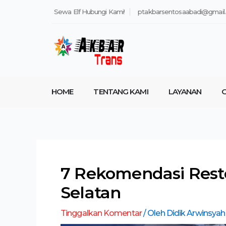
Lewati
Post
Sewa Elf Hubungi Kami!
ptakbarsentosaabadi@gmail
ke
navigation
konten
HOME
TENTANG KAMI
LAYANAN
G
7 Rekomendasi Resto
Selatan
Tinggalkan Komentar
/ Oleh
Didik Arwinsya