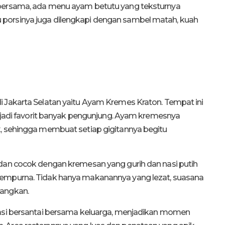
 bersama, ada menu ayam betutu yang teksturnya
porsinya juga dilengkapi dengan sambel matah, kuah
i Jakarta Selatan yaitu Ayam Kremes Kraton. Tempat ini
i favorit banyak pengunjung. Ayam kremesnya
k, sehingga membuat setiap gigitannya begitu
 dan cocok dengan kremesan yang gurih dan nasi putih
sempurna. Tidak hanya makanannya yang lezat, suasana
nangkan.
kasi bersantai bersama keluarga, menjadikan momen