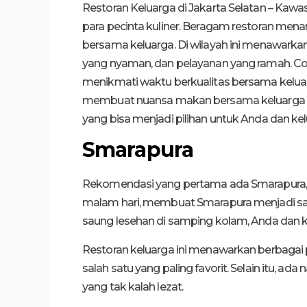
Restoran Keluarga di Jakarta Selatan – Kawas
para pecinta kuliner. Beragam restoran menar
bersama keluarga. Di wilayah ini menawarka
yang nyaman, dan pelayanan yang ramah. C
menikmati waktu berkualitas bersama keluarg
membuat nuansa makan bersama keluarga le
yang bisa menjadi pilihan untuk Anda dan kelu
Smarapura
Rekomendasi yang pertama ada Smarapura, res
malam hari, membuat Smarapura menjadi salah 
saung lesehan di samping kolam, Anda dan 
Restoran keluarga ini menawarkan berbagai 
salah satu yang paling favorit. Selain itu, 
yang tak kalah lezat.