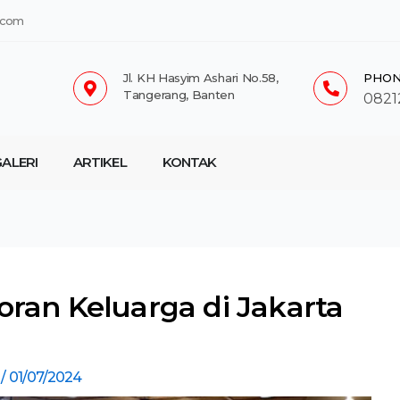
.com
Jl. KH Hasyim Ashari No.58,
PHON
Tangerang, Banten
0821
ALERI
ARTIKEL
KONTAK
ran Keluarga di Jakarta
h
/
01/07/2024