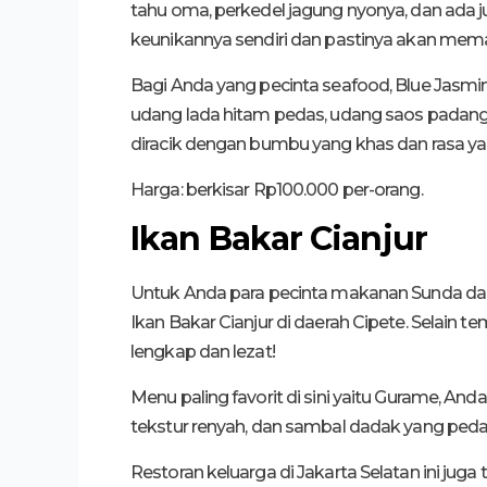
tahu oma, perkedel jagung nyonya, dan ada ju
keunikannya sendiri dan pastinya akan mema
Bagi Anda yang pecinta seafood, Blue Jasmi
udang lada hitam pedas, udang saos padang, 
diracik dengan bumbu yang khas dan rasa y
Harga: berkisar Rp100.000 per-orang.
Ikan Bakar Cianjur
Untuk Anda para pecinta makanan Sunda dan 
Ikan Bakar Cianjur di daerah Cipete. Selain 
lengkap dan lezat!
Menu paling favorit di sini yaitu Gurame, A
tekstur renyah, dan sambal dadak yang peda
Restoran keluarga di Jakarta Selatan ini ju