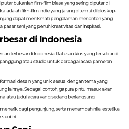
putar bukanlah film-film biasa yang sering diputar di
a adalah film-film indie yang jarang ditemui di bioskop-
gunjung dapat menikmati pengalaman menonton yang
asar seni yang penuh kreativitas dan inspirasi.
rbesar di Indonesia
nian terbesar di Indonesia. Ratusan kios yang tersebar di
 panggung atau studio untuk berbagai acara pameran
ormasi desain yang unik sesuai dengan tema yang
kung lainnya. Sebagai contoh, gapura pintu masuk akan
ma atau judul acara yang sedang berlangsung.
 menarik bagi pengunjung, serta menambah nilai estetika
eni ini.