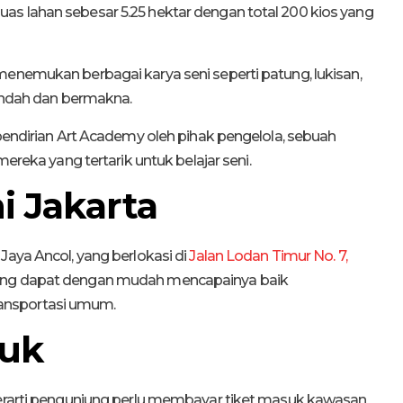
ki luas lahan sebesar 5.25 hektar dengan total 200 kios yang
menemukan berbagai karya seni seperti patung, lukisan,
 indah dan bermakna.
 pendirian Art Academy oleh pihak pengelola, sebuah
mereka yang tertarik untuk belajar seni.
i Jakarta
Jaya Ancol, yang berlokasi di
Jalan Lodan Timur No. 7,
ung dapat dengan mudah mencapainya baik
ansportasi umum.
suk
 berarti pengunjung perlu membayar tiket masuk kawasan