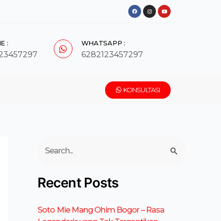
F
I
Y
a
n
o
c
s
u
e
t
t
b
a
u
o
g
b
o
r
e
k
a
E :
WHATSAPP :
m
23457297
6282123457297
KONSULTASI
C
a
r
Recent Posts
i
u
Soto Mie Mang Ohim Bogor – Rasa
n