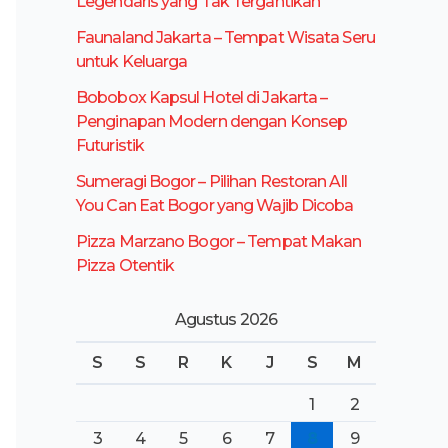
Legendaris yang Tak Tergantikan
t
Faunaland Jakarta – Tempat Wisata Seru
u
untuk Keluarga
k
Bobobox Kapsul Hotel di Jakarta –
:
Penginapan Modern dengan Konsep
Futuristik
Sumeragi Bogor – Pilihan Restoran All
You Can Eat Bogor yang Wajib Dicoba
Pizza Marzano Bogor – Tempat Makan
Pizza Otentik
Agustus 2026
S
S
R
K
J
S
M
1
2
3
4
5
6
7
8
9