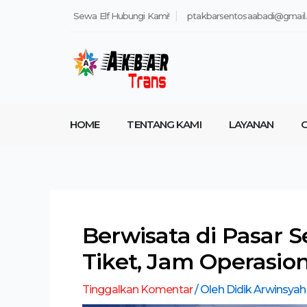
Lewati
Post
Sewa Elf Hubungi Kami!
ptakbarsentosaabadi@gmail
ke
navigation
konten
HOME
TENTANG KAMI
LAYANAN
G
Berwisata di Pasar S
Tiket, Jam Operasion
Tinggalkan Komentar
/ Oleh
Didik Arwinsya