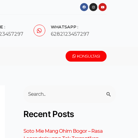
F
I
Y
a
n
o
c
s
u
e
t
t
b
a
u
o
g
b
o
r
e
k
a
E :
WHATSAPP :
m
23457297
6282123457297
KONSULTASI
C
a
r
Recent Posts
i
u
Soto Mie Mang Ohim Bogor – Rasa
n