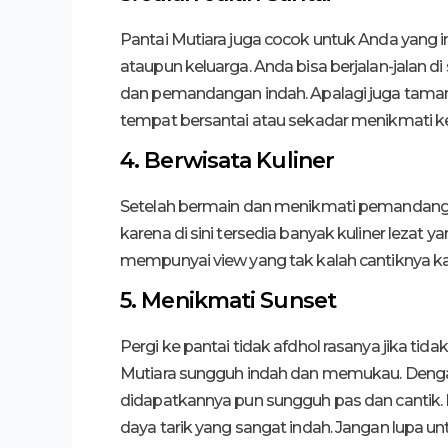
Pantai Mutiara juga cocok untuk Anda yang
ataupun keluarga. Anda bisa berjalan-jalan 
dan pemandangan indah. Apalagi juga taman 
tempat bersantai atau sekadar menikmati ke
4. Berwisata Kuliner
Setelah bermain dan menikmati pemandangan d
karena di sini tersedia banyak kuliner lezat ya
mempunyai view yang tak kalah cantiknya k
5. Menikmati Sunset
Pergi ke pantai tidak afdhol rasanya jika tid
Mutiara sungguh indah dan memukau. Dengan
didapatkannya pun sungguh pas dan cantik
daya tarik yang sangat indah. Jangan lupa