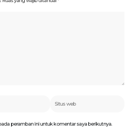
.
Ruas yang wajib ditandai
*
Situs
web
pada peramban ini untuk komentar saya berikutnya.