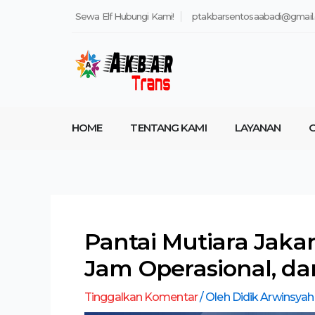
Lewati
Post
Sewa Elf Hubungi Kami!
ptakbarsentosaabadi@gmail
ke
navigation
konten
HOME
TENTANG KAMI
LAYANAN
G
Pantai Mutiara Jakart
Jam Operasional, da
Tinggalkan Komentar
/ Oleh
Didik Arwinsya