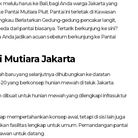
k melulu harus ke Bali, bagi Anda warga Jakarta yang
e Pantai Mutiara Pluit. Pantai ini terletak di Kawasan
angkau. Berlatarkan Gedung-gedung pencakar langit,
 dari pantai biasanya. Tertarik berkunjung ke sini?
sa Anda jadikan acuan sebelum berkunjung ke Pantai
i Mutiara Jakarta
nah baru yang selanjutnya dihubungkan ke daratan
ke-20 yang berkonsep hunian mewah di teluk Jakarta.
an dibuat untuk hunian mewah yang dilengkapi infrasuktur
p mempertahankan konsep awal, tetapi di sisi lain juga
iakan fasilitas lengkap untuk umum. Pemandangan pantai
awan untuk datang.