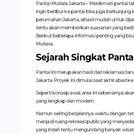
Pantai Mutiara Jakarta – Menikmati pantai ta
ingin berlibur ke pantai bisa juga berkunjung k
perumahan Jakarta, alhasil mudah untuk dij
tentu akan memberikan suasanan yang berbeda
Berikut beberapa informasi penting yang bi
Mutiara.
Sejarah Singkat Panta
Pantai ini merupakan hasil dari reklamasi ta
Jakarta. Proyek ini dimulai saat akhir abad 
Seperti konsep awal, area ini sebenarnya ak
yang lengkap dan modern.
Namun seiring berjalannya waktu dengan teta
menjadi ruang rekreasi public yang menyed
yang indah tentu mengundang banyak wisat