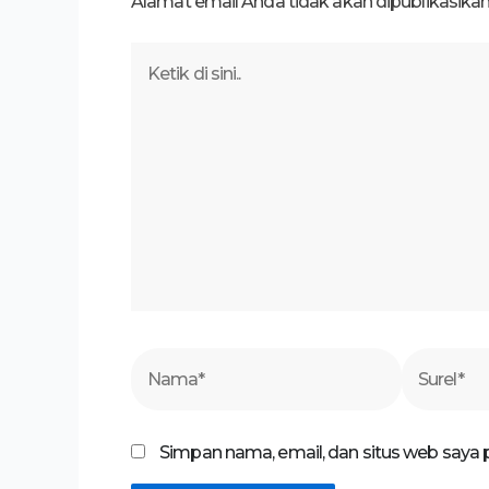
Alamat email Anda tidak akan dipublikasikan
Ketik
di
sini..
Nama*
Surel*
Simpan nama, email, dan situs web saya 