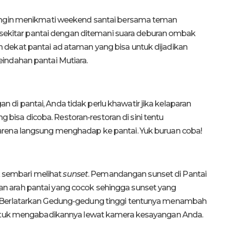
 ingin menikmati weekend santai bersama teman
di sekitar pantai dengan ditemani suara deburan ombak
dekat pantai ad ataman yang bisa untuk dijadikan
indahan pantai Mutiara.
i pantai, Anda tidak perlu khawatir jika kelaparan
ng bisa dicoba. Restoran-restoran di sini tentu
arena langsung menghadap ke pantai. Yuk buruan coba!
ak sembari melihat
sunset
. Pemandangan sunset di Pantai
 arah pantai yang cocok sehingga sunset yang
. Berlatarkan Gedung-gedung tinggi tentunya menambah
 untuk mengabadikannya lewat kamera kesayangan Anda.