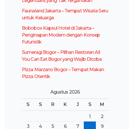
Legendaris yang Tak Tergantikan
t
Faunaland Jakarta – Tempat Wisata Seru
u
untuk Keluarga
k
Bobobox Kapsul Hotel di Jakarta –
:
Penginapan Modern dengan Konsep
Futuristik
Sumeragi Bogor – Pilihan Restoran All
You Can Eat Bogor yang Wajib Dicoba
Pizza Marzano Bogor – Tempat Makan
Pizza Otentik
Agustus 2026
S
S
R
K
J
S
M
1
2
3
4
5
6
7
8
9