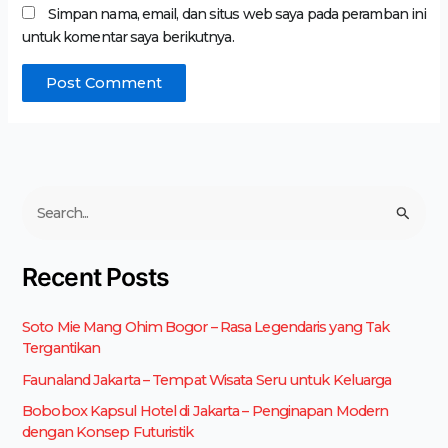
Simpan nama, email, dan situs web saya pada peramban ini
untuk komentar saya berikutnya.
C
a
r
Recent Posts
i
u
Soto Mie Mang Ohim Bogor – Rasa Legendaris yang Tak
n
Tergantikan
t
u
Faunaland Jakarta – Tempat Wisata Seru untuk Keluarga
k
Bobobox Kapsul Hotel di Jakarta – Penginapan Modern
:
dengan Konsep Futuristik