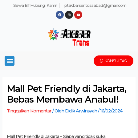
Lewati
Post
Sewa Elf Hubungi Kami!
ptakbarsentosaabadi@gmail.com
ke
navigation
F
I
Y
a
n
o
konten
c
s
u
e
t
t
b
a
u
o
g
b
o
r
e
k
a
m
Menu
KONSULTASI
Mall Pet Friendly di Jakarta,
Bebas Membawa Anabul!
Tinggalkan Komentar
/ Oleh
Didik Arwinsyah
/
16/02/2024
Mall Pet Friendly di Jakarta – Siapa yang tidak suka