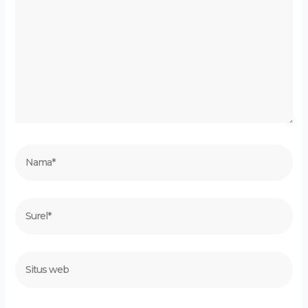
sini..
Nama*
Surel*
Situs
web