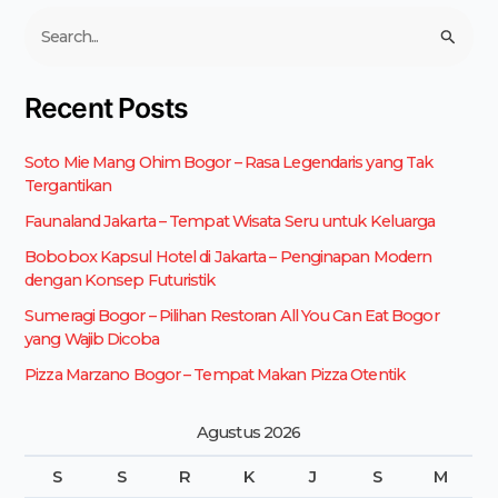
C
a
r
Recent Posts
i
u
Soto Mie Mang Ohim Bogor – Rasa Legendaris yang Tak
n
Tergantikan
t
u
Faunaland Jakarta – Tempat Wisata Seru untuk Keluarga
k
Bobobox Kapsul Hotel di Jakarta – Penginapan Modern
:
dengan Konsep Futuristik
Sumeragi Bogor – Pilihan Restoran All You Can Eat Bogor
yang Wajib Dicoba
Pizza Marzano Bogor – Tempat Makan Pizza Otentik
Agustus 2026
S
S
R
K
J
S
M