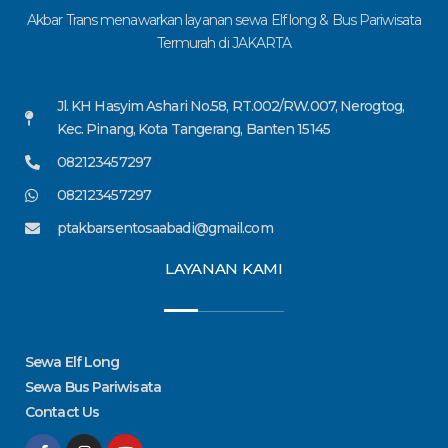
Akbar Trans menawarkan layanan sewa Elf long & Bus Pariwisata
Termurah di JAKARTA
Jl. KH Hasyim Ashari No.58, RT.002/RW.007, Nerogtog,
Kec. Pinang, Kota Tangerang, Banten 15145
082123457297
082123457297
ptakbarsentosaabadi@gmail.com
LAYANAN KAMI
Sewa Elf Long
Sewa Bus Pariwisata
Contact Us