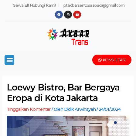
Lewati
Post
Sewa Elf Hubungi Kami!
ptakbarsentosaabadi@gmail.com
ke
navigation
F
I
Y
a
n
o
konten
c
s
u
e
t
t
b
a
u
o
g
b
o
r
e
k
a
m
Menu
KONSULTASI
Loewy Bistro, Bar Bergaya
Eropa di Kota Jakarta
Tinggalkan Komentar
/ Oleh
Didik Arwinsyah
/
24/01/2024