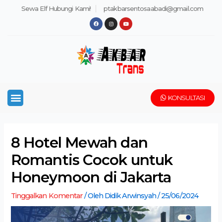
Lewati
Post
Sewa Elf Hubungi Kami!
ptakbarsentosaabadi@gmail.com
ke
navigation
F
I
Y
a
n
o
konten
c
s
u
e
t
t
b
a
u
o
g
b
o
r
e
k
a
m
Menu
KONSULTASI
8 Hotel Mewah dan
Romantis Cocok untuk
Honeymoon di Jakarta
Tinggalkan Komentar
/ Oleh
Didik Arwinsyah
/
25/06/2024