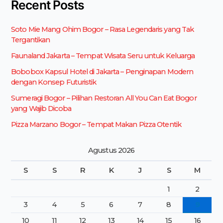
Recent Posts
i
u
Soto Mie Mang Ohim Bogor – Rasa Legendaris yang Tak
n
Tergantikan
t
u
Faunaland Jakarta – Tempat Wisata Seru untuk Keluarga
k
Bobobox Kapsul Hotel di Jakarta – Penginapan Modern
:
dengan Konsep Futuristik
Sumeragi Bogor – Pilihan Restoran All You Can Eat Bogor
yang Wajib Dicoba
Pizza Marzano Bogor – Tempat Makan Pizza Otentik
Agustus 2026
S
S
R
K
J
S
M
1
2
3
4
5
6
7
8
9
10
11
12
13
14
15
16