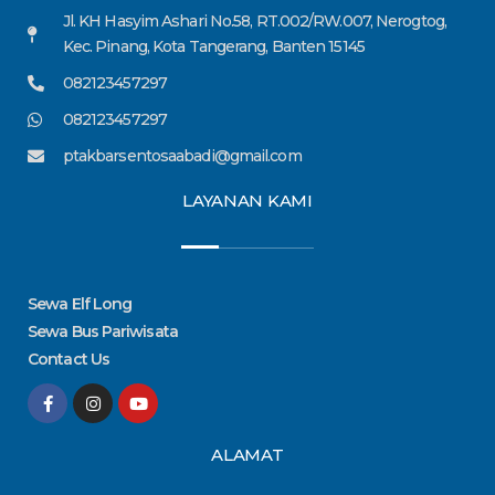
Jl. KH Hasyim Ashari No.58, RT.002/RW.007, Nerogtog,
Kec. Pinang, Kota Tangerang, Banten 15145
082123457297
082123457297
ptakbarsentosaabadi@gmail.com
LAYANAN KAMI
Sewa Elf Long
Sewa Bus Pariwisata
Contact Us
F
I
Y
a
n
o
c
s
u
e
t
t
ALAMAT
b
a
u
o
g
b