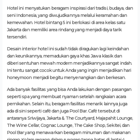
Hotel ini menyatukan beragam inspirasi dari tradisi, budaya, dan
seni Indonesia, yang diwujudkannya melalui keramahan dan
kemewahan. Hotel bintang 5 ini berlokasi di area kelas satu
Jakarta dan memiliki area rindang yang menjadi daya tarik
tersendiri.
Desain interior hotel ini sudah tidak diragukan lagi keindahan
dan keunikannya, memadukan gaya khas Jawa klasik dan
diberi sentuhan mewah modern menjadikannya sangat indah.
Ini tentu sangat cocok untuk Anda yang ingin menjadikan hari
honeymoon menjadi begitu menyenangkan dan berkesan.
Ada banyak fasilitas yang bisa Anda lakukan dengan pasangan
seperti spa yang membuat nyaman setelah rangkaian acara
pernikahan. Selain itu, beragam fasilitas menarik lainnya juga
ada di sini seperti café dan juga Pool Bar. Café tersebut di
antaranya Sriwijaya, Jakarta & The Courtyard, Majapahit Lounge,
The Wine Cellar, Cognac Lounge, The Cake Shop, Sekitei, dan
Pool Bar yang menawarkan beragam minuman dan makanan
ringan. Kolam renang dalam ruangan tanpa batas di lantai 4