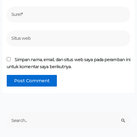
Surel*
Situs
web
Simpan nama, email, dan situs web saya pada peramban ini
untuk komentar saya berikutnya.
C
a
r