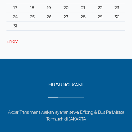
17
18
19
20
21
22
23
24
25
26
27
28
29
30
31
« Nov
HUBUNGI KAMI
Akbar Trans menawarkan layanan sewa Elf long & Bus Pariwisata
Termurah di JAKARTA