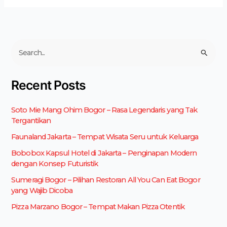
C
a
r
Recent Posts
i
u
Soto Mie Mang Ohim Bogor – Rasa Legendaris yang Tak
n
Tergantikan
t
u
Faunaland Jakarta – Tempat Wisata Seru untuk Keluarga
k
Bobobox Kapsul Hotel di Jakarta – Penginapan Modern
:
dengan Konsep Futuristik
Sumeragi Bogor – Pilihan Restoran All You Can Eat Bogor
yang Wajib Dicoba
Pizza Marzano Bogor – Tempat Makan Pizza Otentik