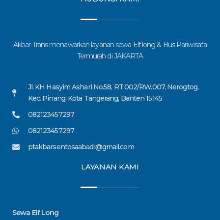
Akbar Trans menawarkan layanan sewa Elf long & Bus Pariwisata
Termurah di JAKARTA
Jl. KH Hasyim Ashari No.58, RT.002/RW.007, Nerogtog,
Kec. Pinang, Kota Tangerang, Banten 15145
082123457297
082123457297
ptakbarsentosaabadi@gmail.com
LAYANAN KAMI
Sewa Elf Long