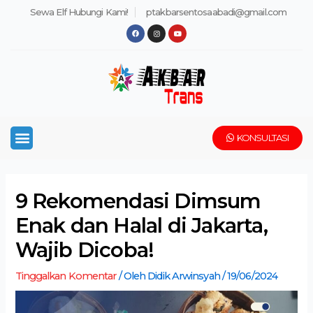
Lewati
Post
Sewa Elf Hubungi Kami!
ptakbarsentosaabadi@gmail.com
ke
navigation
F
I
Y
a
n
o
konten
c
s
u
e
t
t
b
a
u
o
g
b
o
r
e
k
a
m
Menu
KONSULTASI
9 Rekomendasi Dimsum
Enak dan Halal di Jakarta,
Wajib Dicoba!
Tinggalkan Komentar
/ Oleh
Didik Arwinsyah
/
19/06/2024