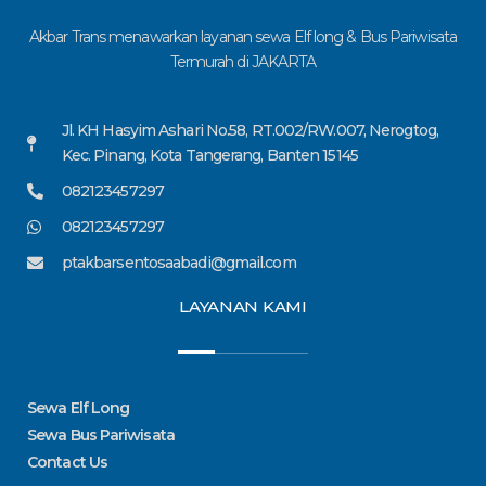
Akbar Trans menawarkan layanan sewa Elf long & Bus Pariwisata
Termurah di JAKARTA
Jl. KH Hasyim Ashari No.58, RT.002/RW.007, Nerogtog,
Kec. Pinang, Kota Tangerang, Banten 15145
082123457297
082123457297
ptakbarsentosaabadi@gmail.com
LAYANAN KAMI
Sewa Elf Long
Sewa Bus Pariwisata
Contact Us