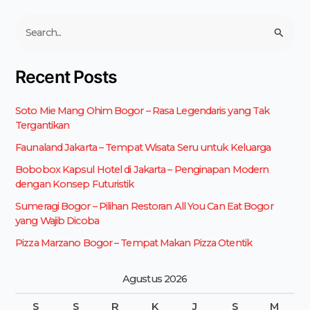
C
a
r
Recent Posts
i
u
Soto Mie Mang Ohim Bogor – Rasa Legendaris yang Tak
n
Tergantikan
t
u
Faunaland Jakarta – Tempat Wisata Seru untuk Keluarga
k
Bobobox Kapsul Hotel di Jakarta – Penginapan Modern
:
dengan Konsep Futuristik
Sumeragi Bogor – Pilihan Restoran All You Can Eat Bogor
yang Wajib Dicoba
Pizza Marzano Bogor – Tempat Makan Pizza Otentik
Agustus 2026
S
S
R
K
J
S
M