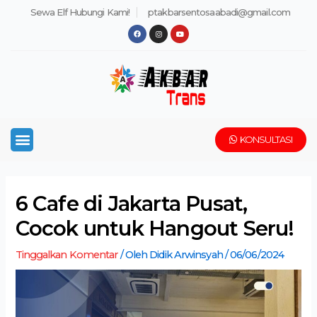
Lewati
Post
Sewa Elf Hubungi Kami!
ptakbarsentosaabadi@gmail.com
ke
navigation
F
I
Y
a
n
o
konten
c
s
u
e
t
t
b
a
u
o
g
b
o
r
e
k
a
m
Menu
KONSULTASI
6 Cafe di Jakarta Pusat,
Cocok untuk Hangout Seru!
Tinggalkan Komentar
/ Oleh
Didik Arwinsyah
/
06/06/2024