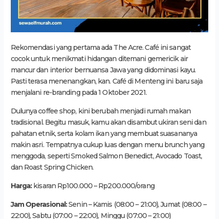
Rekomendasi yang pertama ada The Acre. Café ini sangat
cocok untuk menikmati hidangan ditemani gemericik air
mancur dan interior bernuansa Jawa yang didominasi kayu.
Pasti terasa menenangkan, kan. Café di Menteng ini baru saja
menjalani re-branding pada 1 Oktober 2021.
Dulunya coffee shop, kini berubah menjadi rumah makan
tradisional. Begitu masuk, kamu akan disambut ukiran seni dan
pahatan etnik, serta kolam ikan yang membuat suasananya
makin asri. Tempatnya cukup luas dengan menu brunch yang
menggoda, seperti Smoked Salmon Benedict, Avocado Toast,
dan Roast Spring Chicken.
Harga:
kisaran Rp100.000 – Rp200.000/orang
Jam Operasional:
Senin – Kamis (08:00 – 21:00), Jumat (08:00 –
22:00), Sabtu (07:00 – 22:00), Minggu (07:00 – 21:00)