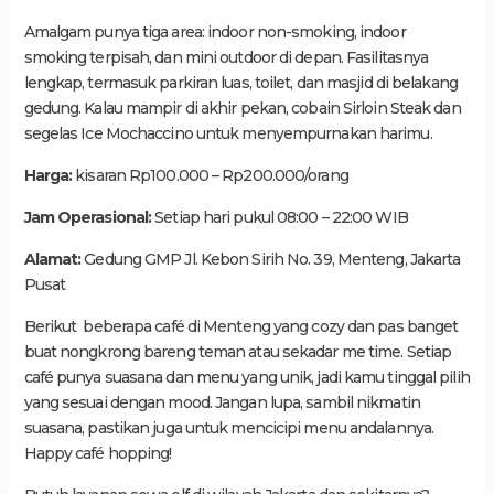
Amalgam punya tiga area: indoor non-smoking, indoor
smoking terpisah, dan mini outdoor di depan. Fasilitasnya
lengkap, termasuk parkiran luas, toilet, dan masjid di belakang
gedung. Kalau mampir di akhir pekan, cobain Sirloin Steak dan
segelas Ice Mochaccino untuk menyempurnakan harimu.
Harga:
kisaran Rp100.000 – Rp200.000/orang
Jam Operasional:
Setiap hari pukul 08:00 – 22:00 WIB
Alamat:
Gedung GMP Jl. Kebon Sirih No. 39, Menteng, Jakarta
Pusat
Berikut beberapa café di Menteng yang cozy dan pas banget
buat nongkrong bareng teman atau sekadar me time. Setiap
café punya suasana dan menu yang unik, jadi kamu tinggal pilih
yang sesuai dengan mood. Jangan lupa, sambil nikmatin
suasana, pastikan juga untuk mencicipi menu andalannya.
Happy café hopping!