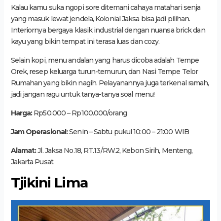
Kalau kamu suka ngopi sore ditemani cahaya matahari senja
yang masuk lewat jendela, Kolonial Jaksa bisa jadi pilihan.
Interiornya bergaya klasik industrial dengan nuansa brick dan
kayu yang bikin tempat ini terasa luas dan cozy.
Selain kopi, menu andalan yang harus dicoba adalah Tempe
Orek, resep keluarga turun-temurun, dan Nasi Tempe Telor
Rumahan yang bikin nagih. Pelayanannya juga terkenal ramah,
jadi jangan ragu untuk tanya-tanya soal menu!
Harga:
Rp50.000 – Rp100.000/orang
Jam Operasional:
Senin – Sabtu pukul 10:00 – 21:00 WIB
Alamat:
Jl. Jaksa No.18, RT.13/RW.2, Kebon Sirih, Menteng,
Jakarta Pusat
Tjikini Lima