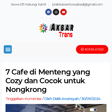
Lewati
Post
Sewa Elf Hubungi Kami!
ptakbarsentosaabadi@gmail.com
ke
navigation
F
I
Y
a
n
o
konten
c
s
u
e
t
t
b
a
u
o
g
b
o
r
e
k
a
m
Menu
KONSULTASI
7 Cafe di Menteng yang
Cozy dan Cocok untuk
Nongkrong
Tinggalkan Komentar
/ Oleh
Didik Arwinsyah
/
30/09/2024