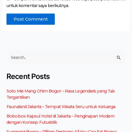
untuk komentar saya berikutnya.
C
a
r
Recent Posts
i
u
Soto Mie Mang Ohim Bogor – Rasa Legendaris yang Tak
n
Tergantikan
t
u
Faunaland Jakarta – Tempat Wisata Seru untuk Keluarga
k
Bobobox Kapsul Hotel di Jakarta – Penginapan Modern
:
dengan Konsep Futuristik
Sumeragi Bogor – Pilihan Restoran All You Can Eat Bogor