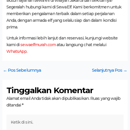
Butuh layanan sewa elf di wilayah Jakarta dan sekitarnya?
Segeralah hubungi kami di SewaElf. Kami berkomitmen untuk
memberikan pengalaman terbaik dalam setiap perjalanan
Anda, dengan armada elf yang selalu siap dan dalam kondisi
prima.
Untuk informasi lebih lanjut dan reservasi, kunjungi website
kami di
sewaelfmurah.com
atau langsung chat melalui
WhatsApp
.
←
Pos Sebelumnya
Selanjutnya Pos
→
Tinggalkan Komentar
Alamat email Anda tidak akan dipublikasikan.
Ruas yang wajib
ditandai
*
Ketik
di