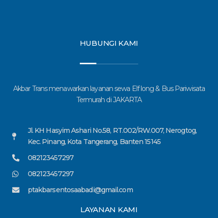
HUBUNGI KAMI
Akbar Trans menawarkan layanan sewa Elf long & Bus Pariwisata
Termurah di JAKARTA
Jl. KH Hasyim Ashari No.58, RT.002/RW.007, Nerogtog,
Kec. Pinang, Kota Tangerang, Banten 15145
082123457297
082123457297
ptakbarsentosaabadi@gmail.com
LAYANAN KAMI