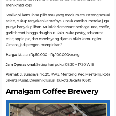
menikmati kopi.
Soal kopi, kamu bisa pilih mau yang medium atau strong sesuai
selera, cukup tanyakan ke stafnya. Untuk camilan, mereka juga
punya banyak pilihan. Mulai dari croissant berbagai rasa, croffle,
garlic bread, hingga doughnut. Kalau suka pastry, ada carrot
cake, apple pie, dan canele yang dijamin bikin kamu ngiler.
Gimana, jadi pengen mampir kan?
Harga:
kisaran Rp50.000 – Rp100.000/orang
Jam Operasional:
Setiap hari pukul 08.30 – 17.30 WIB
Alamat:
Jl. Surabaya No.20, RW.5, Menteng, Kec. Menteng, Kota
Jakarta Pusat, Daerah Khusus Ibukota Jakarta 10310
Amalgam Coffee Brewery