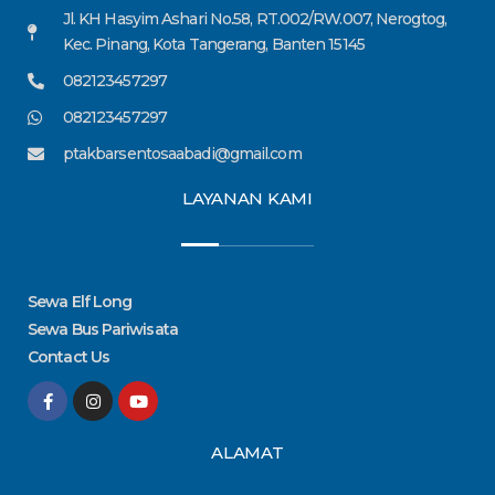
Jl. KH Hasyim Ashari No.58, RT.002/RW.007, Nerogtog,
Kec. Pinang, Kota Tangerang, Banten 15145
082123457297
082123457297
ptakbarsentosaabadi@gmail.com
LAYANAN KAMI
Sewa Elf Long
Sewa Bus Pariwisata
Contact Us
F
I
Y
a
n
o
c
s
u
e
t
t
ALAMAT
b
a
u
o
g
b