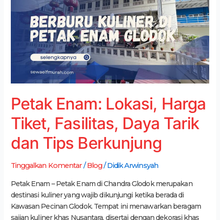
Harga
Tiket,
Fasilitas,
Daya
Tarik
dan
Tips
Berkunjung
Petak Enam: Lokasi, Harga
Tiket, Fasilitas, Daya Tarik
dan Tips Berkunjung
Tinggalkan Komentar
/
Blog
/
Didik Arwinsyah
Petak Enam – Petak Enam di Chandra Glodok merupakan
destinasi kuliner yang wajib dikunjungi ketika berada di
Kawasan Pecinan Glodok. Tempat ini menawarkan beragam
sajian kuliner khas Nusantara, disertai dengan dekorasi khas