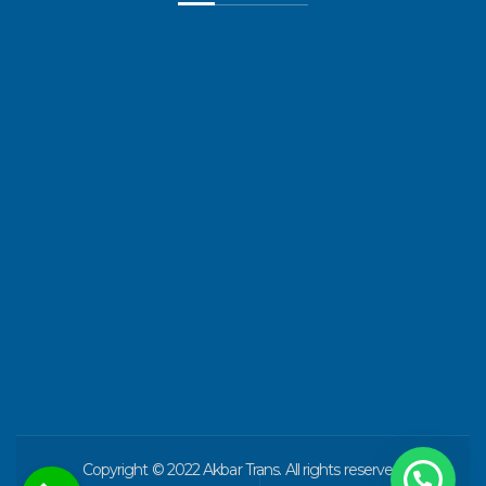
o
r
e
k
a
-
m
f
Copyright © 2022 Akbar Trans. All rights reserved.