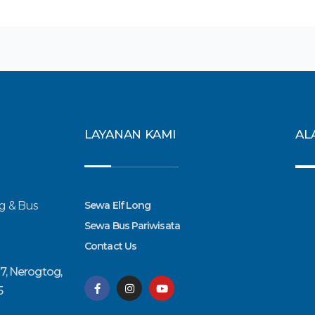
LAYANAN KAMI
AL
g & Bus
Sewa Elf Long
Sewa Bus Pariwisata
Contact Us
7, Nerogtog,
F
I
Y
a
n
o
5
c
s
u
e
t
t