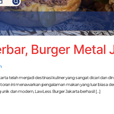
rbar, Burger Metal 
h
rta telah menjadi destinasi kuliner yang sangat dicari dan di
estoran ini menawarkan pengalaman makan yang luar biasa den
nik dan modern, LawLess Burger Jakarta berhasil […]