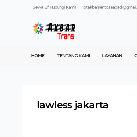
Lewati
Sewa Elf Hubungi Kami!
ptakbarsentosaabadi@gmail
ke
konten
HOME
TENTANG KAMI
LAYANAN
G
lawless jakarta