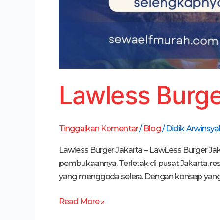
Lawless Burge
Tinggalkan Komentar
/
Blog
/
Didik Arwinsya
Lawless Burger Jakarta – LawLess Burger Jaka
pembukaannya. Terletak di pusat Jakarta, r
yang menggoda selera. Dengan konsep yang u
Read More »