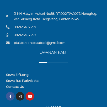
Jl. KH Hasyim Ashari No.58, RT.002/RW.007, Nerogtog,
Kec. Pinang, Kota Tangerang, Banten 15145
082123457297
082123457297
ptakbarsentosaabadi@gmail.com
LAYANAN KAMI
Sewa Elf Long
Sewa Bus Pariwisata
Contact Us
F
I
Y
a
n
o
c
s
u
e
t
t