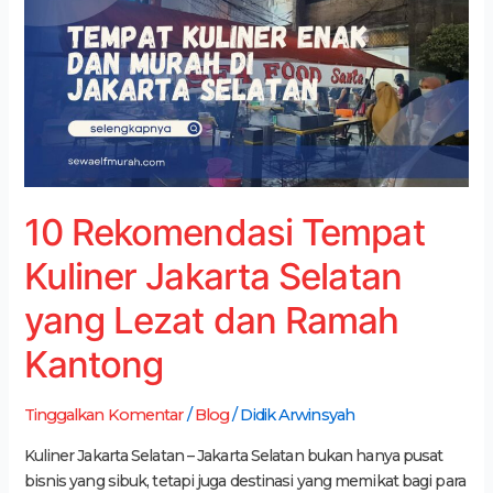
Kuliner
Jakarta
Selatan
yang
Lezat
dan
Ramah
Kantong
10 Rekomendasi Tempat
Kuliner Jakarta Selatan
yang Lezat dan Ramah
Kantong
Tinggalkan Komentar
/
Blog
/
Didik Arwinsyah
Kuliner Jakarta Selatan – Jakarta Selatan bukan hanya pusat
bisnis yang sibuk, tetapi juga destinasi yang memikat bagi para