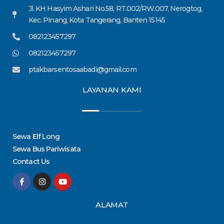
Jl. KH Hasyim Ashari No.58, RT.002/RW.007, Nerogtog,
Kec. Pinang, Kota Tangerang, Banten 15145
082123457297
082123457297
ptakbarsentosaabadi@gmail.com
LAYANAN KAMI
Sewa Elf Long
Sewa Bus Pariwisata
Contact Us
F
I
Y
a
n
o
c
s
u
e
t
t
ALAMAT
b
a
u
o
g
b