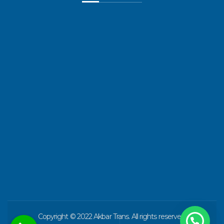
o
r
e
k
a
-
m
f
Copyright © 2022 Akbar Trans. All rights reserved.