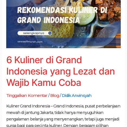
Grand
Indonesia
yang
Lezat
dan
Wajib
Kamu
Coba
6 Kuliner di Grand
Indonesia yang Lezat dan
Wajib Kamu Coba
Tinggalkan Komentar
/
Blog
/
Didik Arwinsyah
Kuliner Grand Indonesia – Grand Indonesia, pusat perbelanjaan
mewah di jantung Jakarta, tidak hanya menyuguhkan
pengalaman belanja yang menyenangkan, tetapi juga menjadi
surga bagi para pecinta kuliner. Dengan beragam pilihan