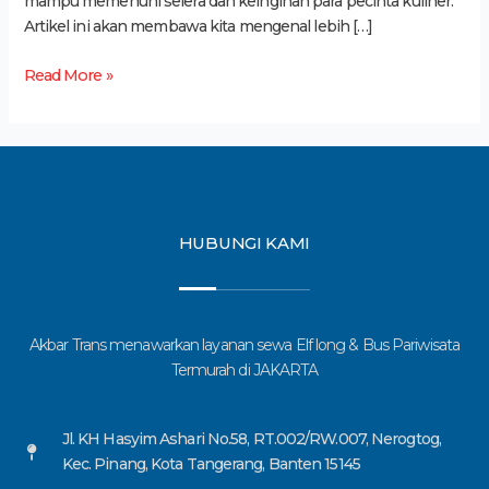
mampu memenuhi selera dan keinginan para pecinta kuliner.
Artikel ini akan membawa kita mengenal lebih […]
Read More »
HUBUNGI KAMI
Akbar Trans menawarkan layanan sewa Elf long & Bus Pariwisata
Termurah di JAKARTA
Jl. KH Hasyim Ashari No.58, RT.002/RW.007, Nerogtog,
Kec. Pinang, Kota Tangerang, Banten 15145