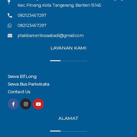
Kec. Pinang, Kota Tangerang, Banten 15145
082123457297
082123457297
ptakbarsentosaabadi@gmail.com
LAYANAN KAMI
Sewa Elf Long
Sewa Bus Pariwisata
Contact Us
F
I
Y
a
n
o
c
s
u
e
t
t
ALAMAT
b
a
u
o
g
b
o
r
e
k
a