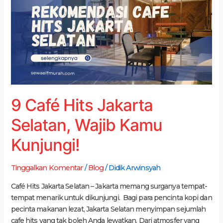
Jakarta
Selatan,
Wajib
Kamu
Kunjungi!
9 Café Hits Jakarta
Selatan, Wajib Kamu
Kunjungi!
Tinggalkan Komentar
/
Blog
/
Didik Arwinsyah
Café Hits Jakarta Selatan – Jakarta memang surganya tempat-
tempat menarik untuk dikunjungi. Bagi para pencinta kopi dan
pecinta makanan lezat, Jakarta Selatan menyimpan sejumlah
cafe hits yang tak boleh Anda lewatkan. Dari atmosfer yang