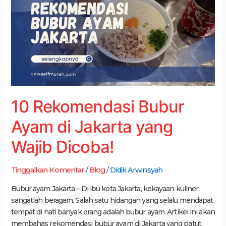
Ayam
di
Jakarta
yang
Wajib
Dicoba!
10 Rekomendasi Bubur
Ayam di Jakarta yang
Wajib Dicoba!
Tinggalkan Komentar
/
Blog
/
Didik Arwinsyah
Bubur ayam Jakarta – Di ibu kota Jakarta, kekayaan kuliner
sangatlah beragam. Salah satu hidangan yang selalu mendapat
tempat di hati banyak orang adalah bubur ayam. Artikel ini akan
membahas rekomendasi bubur ayam di Jakarta yang patut