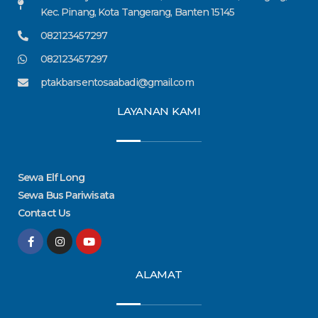
Kec. Pinang, Kota Tangerang, Banten 15145
082123457297
082123457297
ptakbarsentosaabadi@gmail.com
LAYANAN KAMI
Sewa Elf Long
Sewa Bus Pariwisata
Contact Us
F
I
Y
a
n
o
c
s
u
e
t
t
ALAMAT
b
a
u
o
g
b
o
r
e
k
a