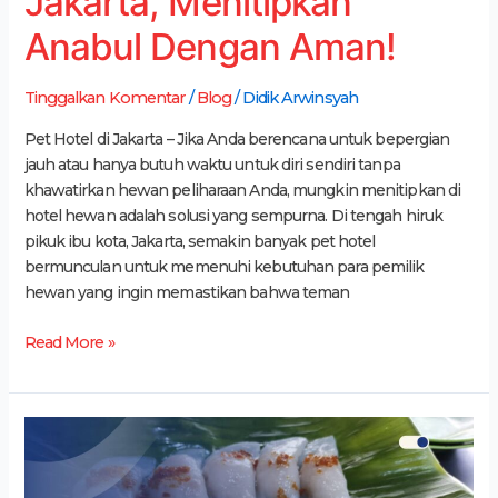
Jakarta, Menitipkan
Anabul Dengan Aman!
Tinggalkan Komentar
/
Blog
/
Didik Arwinsyah
Pet Hotel di Jakarta – Jika Anda berencana untuk bepergian
jauh atau hanya butuh waktu untuk diri sendiri tanpa
khawatirkan hewan peliharaan Anda, mungkin menitipkan di
hotel hewan adalah solusi yang sempurna. Di tengah hiruk
pikuk ibu kota, Jakarta, semakin banyak pet hotel
bermunculan untuk memenuhi kebutuhan para pemilik
hewan yang ingin memastikan bahwa teman
Read More »
8
Rekomendasi
Kuliner