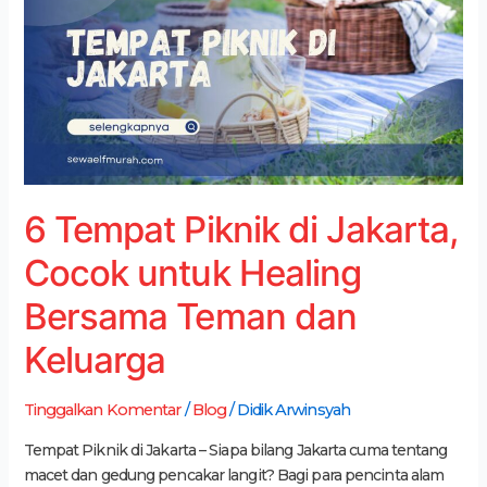
di
Jakarta,
Cocok
untuk
Healing
Bersama
Teman
dan
6 Tempat Piknik di Jakarta,
Keluarga
Cocok untuk Healing
Bersama Teman dan
Keluarga
Tinggalkan Komentar
/
Blog
/
Didik Arwinsyah
Tempat Piknik di Jakarta – Siapa bilang Jakarta cuma tentang
macet dan gedung pencakar langit? Bagi para pencinta alam