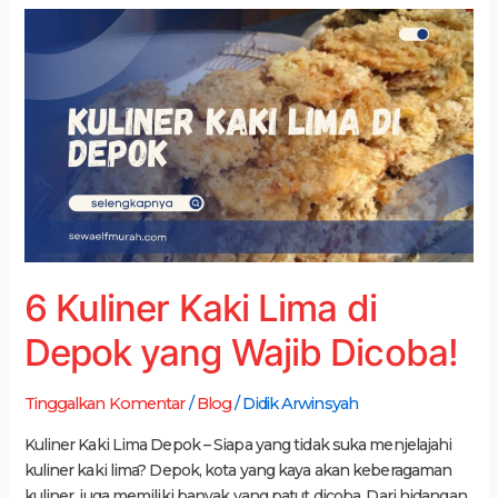
6
Kuliner
Kaki
Lima
di
Depok
yang
Wajib
Dicoba!
6 Kuliner Kaki Lima di
Depok yang Wajib Dicoba!
Tinggalkan Komentar
/
Blog
/
Didik Arwinsyah
Kuliner Kaki Lima Depok – Siapa yang tidak suka menjelajahi
kuliner kaki lima? Depok, kota yang kaya akan keberagaman
kuliner, juga memiliki banyak yang patut dicoba. Dari hidangan