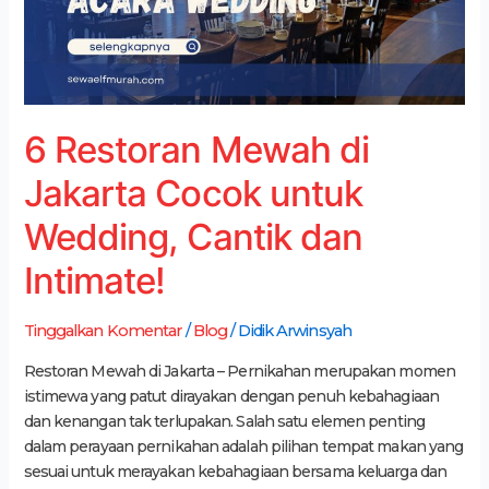
untuk
Wedding,
Cantik
dan
Intimate!
6 Restoran Mewah di
Jakarta Cocok untuk
Wedding, Cantik dan
Intimate!
Tinggalkan Komentar
/
Blog
/
Didik Arwinsyah
Restoran Mewah di Jakarta – Pernikahan merupakan momen
istimewa yang patut dirayakan dengan penuh kebahagiaan
dan kenangan tak terlupakan. Salah satu elemen penting
dalam perayaan pernikahan adalah pilihan tempat makan yang
sesuai untuk merayakan kebahagiaan bersama keluarga dan