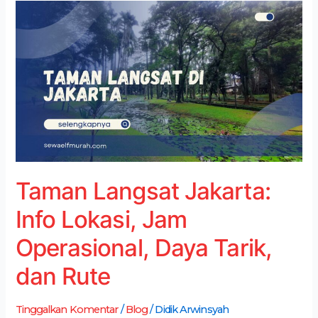
Taman
Langsat
Jakarta:
Info
Lokasi,
Jam
Operasional,
Daya
Tarik,
dan
Rute
Taman Langsat Jakarta:
Info Lokasi, Jam
Operasional, Daya Tarik,
dan Rute
Tinggalkan Komentar
/
Blog
/
Didik Arwinsyah