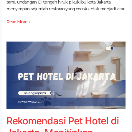
tamu undangan. Di tengah hiruk pikuk ibu kota, Jakarta
menyimpan sejumlah restoran yang cocok untuk menjadi latar
Read More »
Rekomendasi
Pet
Hotel
di
Jakarta,
Menitipkan
Anabul
Dengan
Aman!
Rekomendasi Pet Hotel di