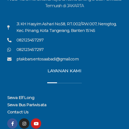
Termurah di JAKARTA
Jl. KH Hasyim Ashari No.58, RT.002/RW.007, Nerogtog,
Kec. Pinang, Kota Tangerang, Banten 15145
082123457297
082123457297
ptakbarsentosaabadi@gmail.com
LAYANAN KAMI
Sewa Elf Long
Sewa Bus Pariwisata
Contact Us
F
I
Y
a
n
o