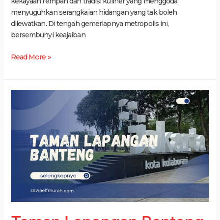
kekayaan rempah dan tradisi kuliner yang menggoda,
menyuguhkan serangkaian hidangan yang tak boleh
dilewatkan. Di tengah gemerlapnya metropolis ini,
bersembunyi keajaiban
Read More »
Taman
Lapangan
Banteng
Jakarta:
Lokasi,
Fasilitas,
dan
Beragam
Aktivitas
Seru