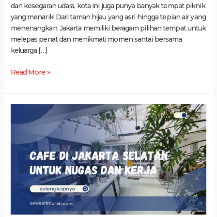
dan kesegaran udara, kota ini juga punya banyak tempat piknik
yang menarik! Dari taman hijau yang asri hingga tepian air yang
menenangkan. Jakarta memiliki beragam pilihan tempat untuk
melepas penat dan menikmati momen santai bersama
keluarga […]
Read More »
6
Cafe
di
Jakarta
Selatan
yang
Cocok
untuk
Nugas,
Kerja,