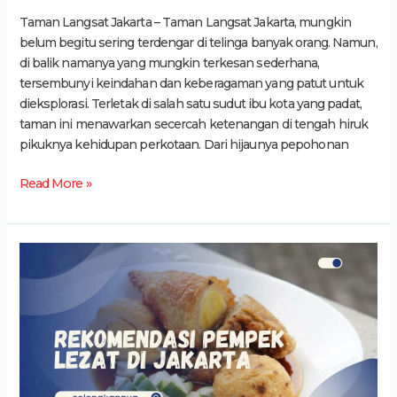
Taman Langsat Jakarta – Taman Langsat Jakarta, mungkin
belum begitu sering terdengar di telinga banyak orang. Namun,
di balik namanya yang mungkin terkesan sederhana,
tersembunyi keindahan dan keberagaman yang patut untuk
dieksplorasi. Terletak di salah satu sudut ibu kota yang padat,
taman ini menawarkan secercah ketenangan di tengah hiruk
pikuknya kehidupan perkotaan. Dari hijaunya pepohonan
Read More »
7
Rekomendasi
Pempek
Lezat
di
Jakarta,
Wajib
Dicoba!