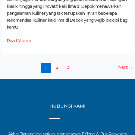
klasik hingga yang inovatif, kaki lima di Depok menawarkan
pengalaman kuliner yang tak terlupakan. Inilah beberapa
rekomendasi kuliner kaki lima di Depok yang wajib dicicipi bagi
kamu
Read More »
1
2
3
Next
→
HUBUNGI KAMI
Akbar Trans menawarkan layanan sewa Elf long & Bus Pariwisata