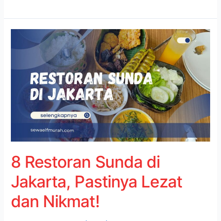
8
Restoran
Sunda
di
Jakarta,
Pastinya
Lezat
dan
Nikmat!
8 Restoran Sunda di
Jakarta, Pastinya Lezat
dan Nikmat!