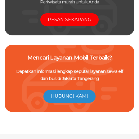
Pariwisata murah untuk Anda
PESAN SEKARANG
Mencari Layanan Mobil Terbaik?
Dapatkan informasi lengkap seputar layanan sewa elf
dan bus di Jakarta Tangerang
HUBUNGI KAMI