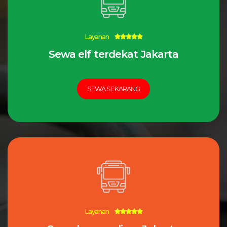
Layanan
5/5





Sewa elf terdekat Jakarta
SEWA SEKARANG
Layanan
5/5




